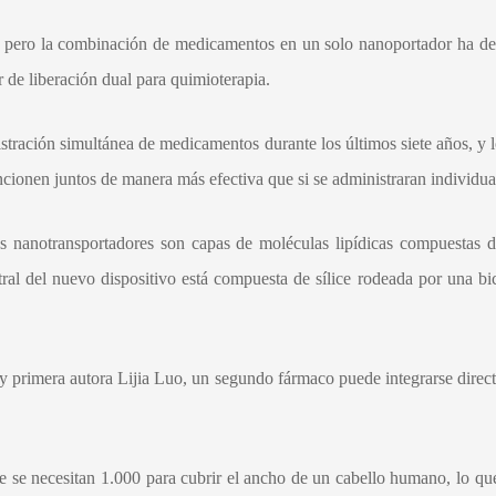
a, pero la combinación de medicamentos en un solo nanoportador ha de
de liberación dual para quimioterapia.
stración simultánea de medicamentos durante los últimos siete años, y 
cionen juntos de manera más efectiva que si se administraran individu
os nanotransportadores son capas de moléculas lipídicas compuestas d
l del nuevo dispositivo está compuesta de sílice rodeada por una bica
rimera autora Lijia Luo, un segundo fármaco puede integrarse directam
ue se necesitan 1.000 para cubrir el ancho de un cabello humano, lo q