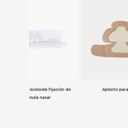
ijación de
Apósito para talón
l