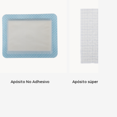
vo
Apósito súper absorbente (Innosorb)
Após